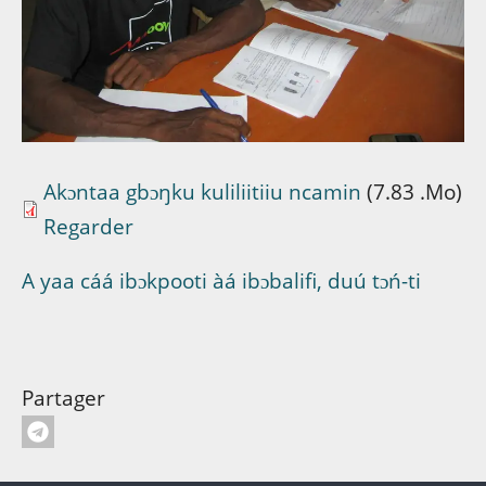
Akɔntaa gbɔŋku kuliliitiiu ncamin
(7.83 .Mo)
Regarder
A yaa cáá ibɔkpooti àá ibɔbalifi, duú tɔń-ti
Partager