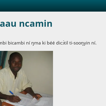
kaau ncamin
bi bicambi ní ŋma ki béé dicɔ́til ti-sooŋyin ní.