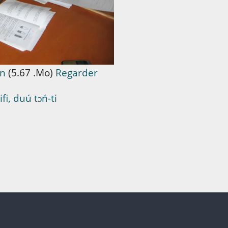
in
(5.67 .Mo)
Regarder
i, duú tɔń-ti