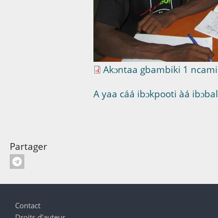
Akɔntaa gbambiki 1 ncam
A yaa cáá ibɔkpooti àá ibɔbalif
Partager
Pied de page
Contact
Droits d'auteur