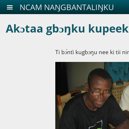
Aller au contenu principal
NCAM NAŊGBANTALIŊKU
Akɔtaa gbɔŋku kupee
Ti bɔ́ntì kugbɔŋu nee ki tii nim