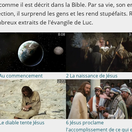
comme il est décrit dans la Bible. Par sa vie, son 
ction, il surprend les gens et les rend stupéfaits.
breux extraits de l'évangile de Luc.
8:08
3
 Au commencement
2 La naissance de Jésus
2:22
3
Le diable tente Jésus
6 Jésus proclame
l'accomplissement de ce qui 