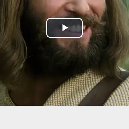
Lire
la
vidéo