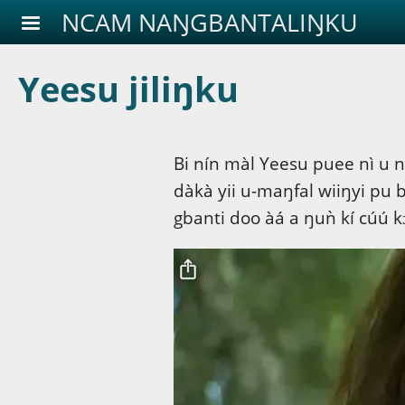
Aller au contenu principal
NCAM NAŊGBANTALIŊKU
Yeesu jiliŋku
Bi nín màl Yeesu puee nì u ni
dàkà yii u-maŋfal wiiŋyi pu bɔt
gbanti doo àá a ŋuǹ kí cúú 