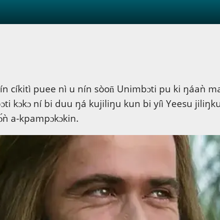
́n cíkitì puee nì u nín sòon̄ Unimbɔti pu ki ŋáaǹ
i kɔkɔ ní bi duu ŋá kujiliŋu kun bi yíì Yeesu jiliŋk
kɔ́ǹ a-kpampɔkɔkin.