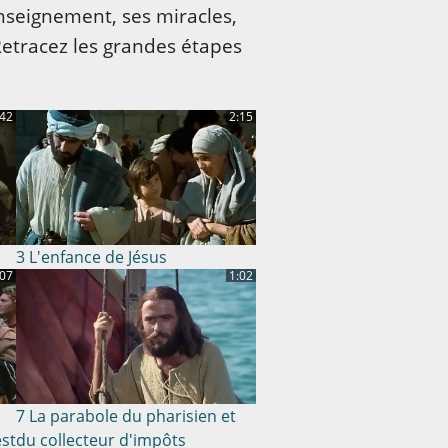
enseignement, ses miracles,
 Retracez les grandes étapes
:42
2:15
3 L'enfance de Jésus
:07
1:02
7 La parabole du pharisien et
est
du collecteur d'impôts